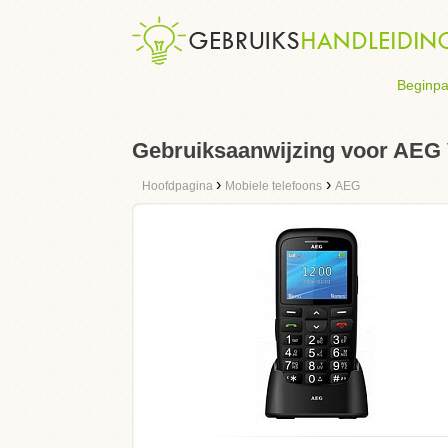
Beginpa
Gebruiksaanwijzing voor AEG
›
›
Hoofdpagina
Mobiele telefoons
AEG