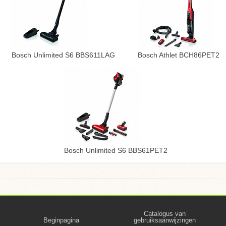
Bosch Unlimited S6 BBS611LAG
Bosch Athlet BCH86PET2
Bosch Unlimited S6 BBS61PET2
Catalogus van
Beginpagina
gebruiksaanwijzingen