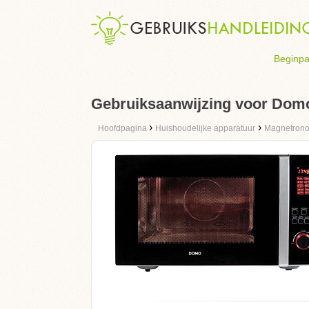
Beginpa
Gebruiksaanwijzing voor Dom
›
›
Hoofdpagina
Huishoudelijke apparatuur
Magnetron