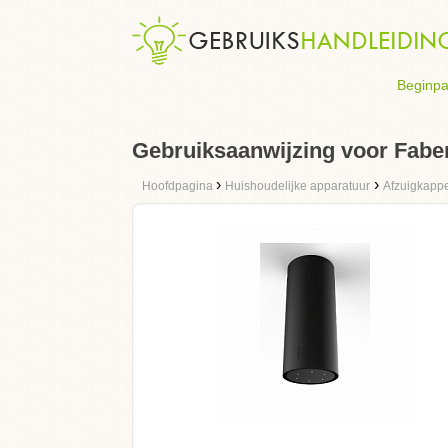
Beginpa
Gebruiksaanwijzing voor Fa
›
›
Hoofdpagina
Huishoudelijke apparatuur
Afzuigkapp