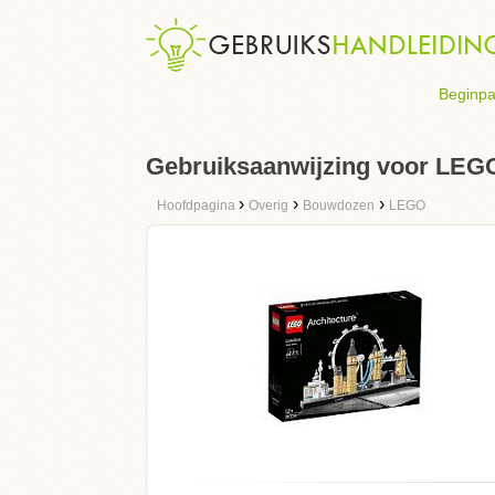
Beginpa
Gebruiksaanwijzing voor LEGO
›
›
›
Hoofdpagina
Overig
Bouwdozen
LEGO