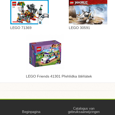
LEGO 71369
LEGO 30591
LEGO Friends 41301 Přehlídka štěňátek
Catalogus van
Beginpagina
gebruiksaanwijzingen