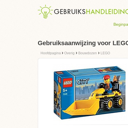
Beginpa
Gebruiksaanwijzing voor LEGO 
›
›
›
Hoofdpagina
Overig
Bouwdozen
LEGO