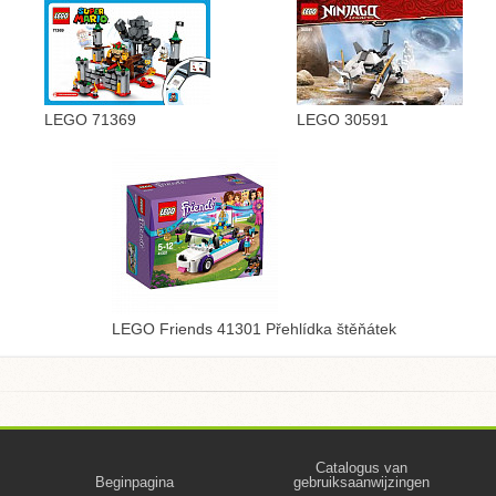
LEGO 71369
LEGO 30591
LEGO Friends 41301 Přehlídka štěňátek
Catalogus van
Beginpagina
gebruiksaanwijzingen