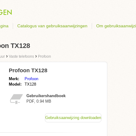
gina
Catalogus van gebruiksaanwijzingen
Om gebruiksaanwijz
oon TX128
›
›
uur
Vaste telefoons
Profoon
Profoon TX128
Merk:
Profoon
Model:
TX128
Gebruikershandboek
PDF, 0.94 MB
Gebruiksaanwijzing downloaden