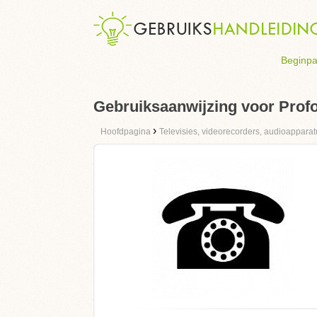
Beginpa
Gebruiksaanwijzing voor Prof
›
Hoofdpagina
Televisies, videorecorders, audioapparat