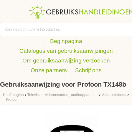
Beginpagina
Catalogus van gebruiksaanwijzingen
Om gebruiksaanwijzing verzoeken
Onze partners
Schrijf ons
Gebruiksaanwijzing voor Profoon TX148b
›
›
›
Hoofdpagina
Televisies, videorecorders, audioapparatuur
Vaste telefoons
Profoon