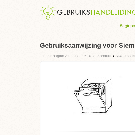
Beginpa
Gebruiksaanwijzing voor Sie
›
›
Hoofdpagina
Huishoudelijke apparatuur
Afwasmach