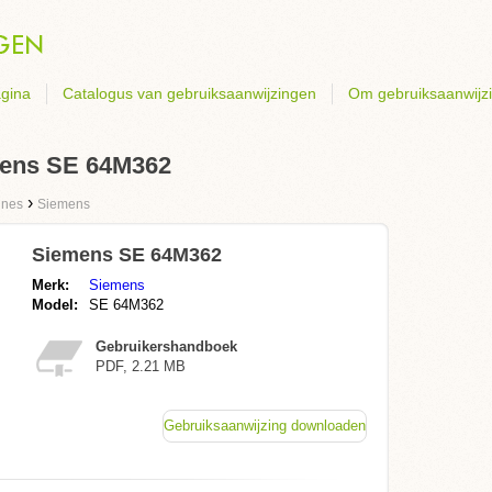
gina
Catalogus van gebruiksaanwijzingen
Om gebruiksaanwijz
mens SE 64M362
›
ines
Siemens
Siemens SE 64M362
Merk:
Siemens
Model:
SE 64M362
Gebruikershandboek
PDF, 2.21 MB
Gebruiksaanwijzing downloaden