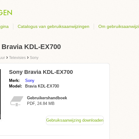
gina
Catalogus van gebruiksaanwijzingen
Om gebruiksaanwijz
y Bravia KDL-EX700
›
›
uur
Televisies
Sony
Sony Bravia KDL-EX700
Merk:
Sony
Model:
Bravia KDL-EX700
Gebruikershandboek
PDF, 24.84 MB
Gebruiksaanwijzing downloaden