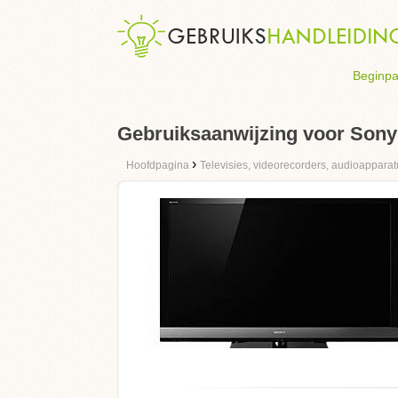
Beginpa
Gebruiksaanwijzing voor Son
›
Hoofdpagina
Televisies, videorecorders, audioapparat