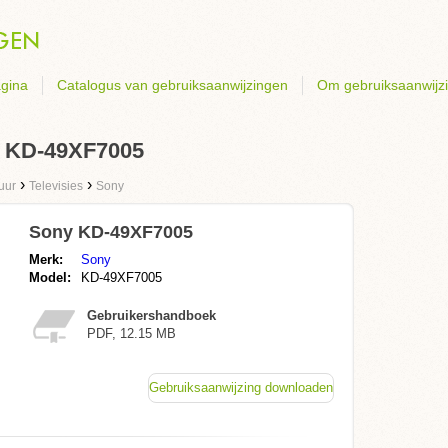
gina
Catalogus van gebruiksaanwijzingen
Om gebruiksaanwijz
y KD-49XF7005
›
›
uur
Televisies
Sony
Sony KD-49XF7005
Merk:
Sony
Model:
KD-49XF7005
Gebruikershandboek
PDF, 12.15 MB
Gebruiksaanwijzing downloaden