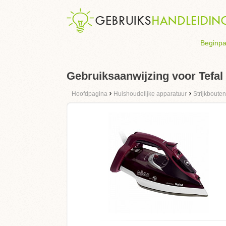
Beginpa
Gebruiksaanwijzing voor Tefal
›
›
Hoofdpagina
Huishoudelijke apparatuur
Strijkbouten