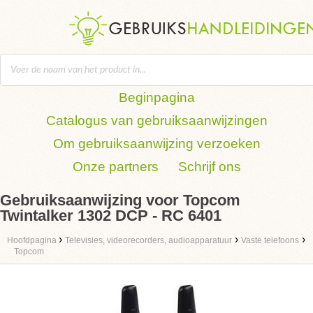
Beginpagina
Catalogus van gebruiksaanwijzingen
Om gebruiksaanwijzing verzoeken
Onze partners
Schrijf ons
Gebruiksaanwijzing voor Topcom
Twintalker 1302 DCP - RC 6401
›
›
›
Hoofdpagina
Televisies, videorecorders, audioapparatuur
Vaste telefoons
Topcom