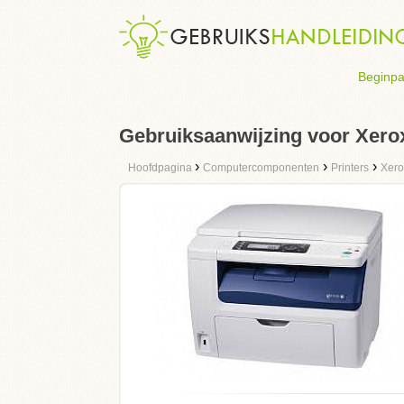
Beginpa
Gebruiksaanwijzing voor Xer
›
›
›
Hoofdpagina
Computercomponenten
Printers
Xero