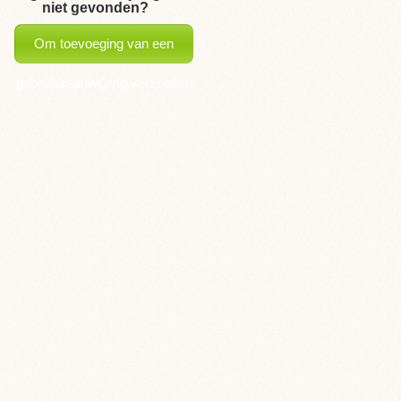
niet gevonden?
Om toevoeging van een
gebruiksaanwijzing verzoeken