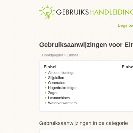
Beginpa
Gebruiksaanwijzingen voor Ein
›
Hoofdpagina
Einhell
Einhell
Einhe
Airconditionings
Slijptollen
Generators
Hogedrukreinigers
Zagen
Lasmachines
Waterverwarmers
Gebruiksaanwijzingen in de categorie