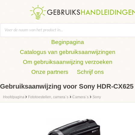
Beginpagina
Catalogus van gebruiksaanwijzingen
Om gebruiksaanwijzing verzoeken
Onze partners
Schrijf ons
Gebruiksaanwijzing voor Sony HDR-CX625
›
›
›
Hoofdpagina
Fototoestellen, camera´s
Camera´s
Sony