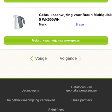
Gebruiksaanwijzing voor
Braun Multiquick
5 WK500WH
Merk:
Braun
Gebruiksaanwijzing weergeven
Vorige
Volgende
Catalogus van
Beginpagina
gebruiksaanwijzingen
Om gebruiksaanwijzing verzoeken
Onze partners
Schrijf ons