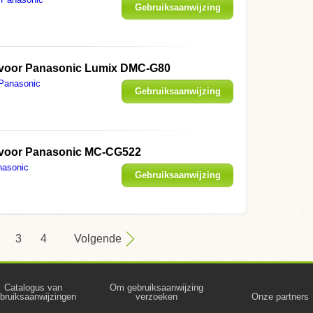
Gebruiksaanwijzing
weergeven
 voor Panasonic Lumix DMC-G80
Panasonic
Gebruiksaanwijzing
weergeven
 voor Panasonic MC-CG522
nasonic
Gebruiksaanwijzing
weergeven
3
4
Volgende
Catalogus van
Om gebruiksaanwijzing
bruiksaanwijzingen
verzoeken
Onze partners