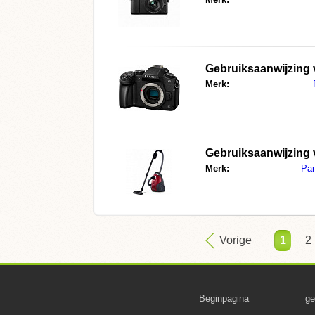
Gebruiksaanwijzing
Merk:
Gebruiksaanwijzing
Merk:
Pa
Vorige
1
2
Beginpagina
ge