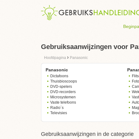
Beginpa
Gebruiksaanwijzingen voor Pa
›
Hoofdpagina
Panasonic
Panasonic
Pana
Dictafoons
Flit
Thuisbioscoops
Foto
DVD-spelers
Cam
DVD-recorders
Wek
Microsystemen
Vast
Vaste telefoons
Auto
Radio´s
Mag
Televisies
Bro
Gebruiksaanwijzingen in de categorie