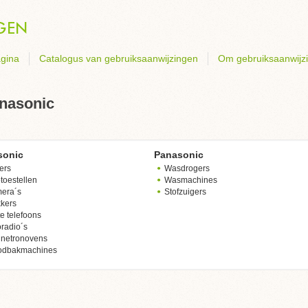
gina
Catalogus van gebruiksaanwijzingen
Om gebruiksaanwijz
nasonic
sonic
Panasonic
sers
Wasdrogers
toestellen
Wasmachines
era´s
Stofzuigers
kers
e telefoons
radio´s
netronovens
odbakmachines